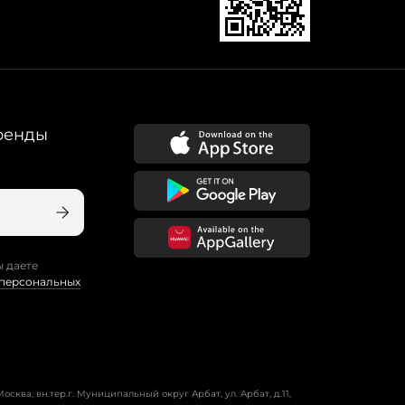
ренды
ы даете
 персональных
осква, вн.тер.г. Муниципальный округ Арбат, ул. Арбат, д.11,