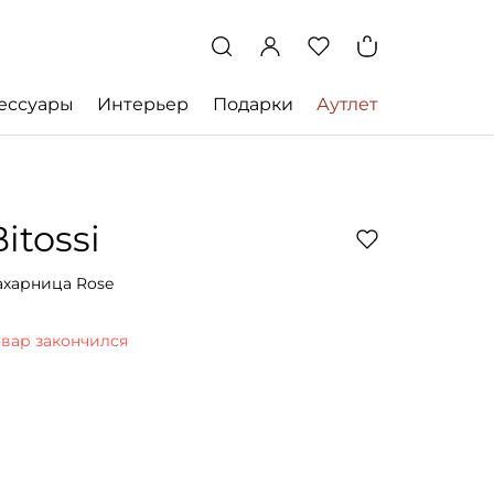
ессуары
Интерьер
Подарки
Аутлет
Bitossi
ахарница Rose
овар закончился