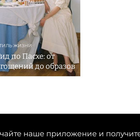
ТИЛЬ ЖИЗНИ
ид по Пасхе: от
угощений до образов
чайте наше приложение и получит