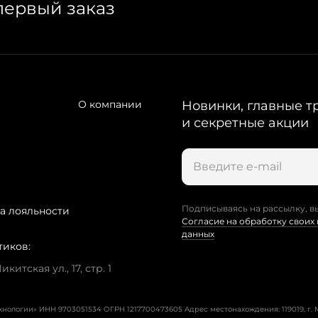
первый заказ
О компании
Новинки, главные т
и секретные акции
Подписываясь на рассылку, в
а лояльности
Согласие на обработку своих
данных
тиков:
китская ул., 17, стр. 1
ехнологии» ИНН 9703051534 ОГРН 1217700473605
Адрес местонахождения: 119019, г. М