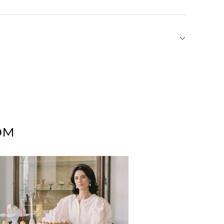
, но просим проверить вашу покупку при
рядке, — только так мы сможем гарантировать вам
 в Реестр исторических предприятий Италии, не
 фактур. Эклектичный стиль марки, черпающий
вязь с прошлым, транслируя ретро-эстетику.
 из премиум-материалов станет бесконечным
ом