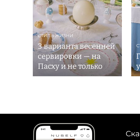
СТИЛЬ ЖИЗНИ
3 варианта весенней
С
сервировки — на
Г
Пасху и не только
Ска