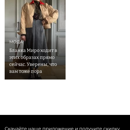
выходят небольшими тиражами и производятся
преимущественно во Франции, Италии и Испании.
Внутри марки есть идея, что мода должна сочетать в
себе смысл и радость. Все это подтверждается
самобытной, выразительной одеждой и аксессурами,
которые не гонятся за трендами, а скорее служат
МОДА
Бланка Миро ходит в
этих образах прямо
сейчас. Уверены, что
вам тоже пора
Скачайте наше приложение и получите скидку