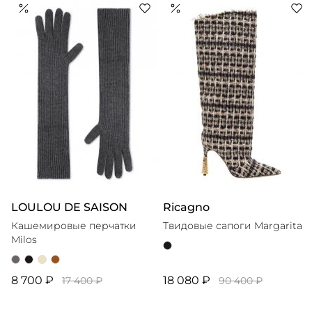
вдохновляющими предметами искусства. Собственный
бренд блогера начался с тщетных попыток найти
идеальный свитер из кашемира, а окончательно
сформировался вокруг идеи о вещах мечты, в которых
LOULOU DE SAISON
Ricagno
Кашемировые перчатки
Твидовые сапоги Margarita
Milos
8 700 ₽
18 080 ₽
17 400 ₽
90 400 ₽