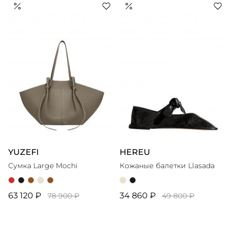
а также узнаваемые детали: завязки, рюши, сборки и
YUZEFI
HEREU
Сумка Large Mochi
Кожаные балетки Llasada
63 120 ₽
34 860 ₽
78 900 ₽
49 800 ₽