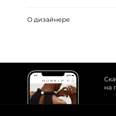
вытирайте насухо мягкой салфеткой.
Длина: 1,5 м
Артикул: 226266004
О дизайнере
Соберите стильный гардероб для своего пито
бренд изготавливает из натуральных тканей
изделия марки прекрасно сочетаются между 
поводки и сумочки для корма, а также свитер
Ска
на 