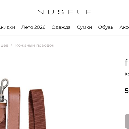
Скидки
Лето 2026
Одежда
Сумки
Обувь
Акс
мцев
Кожаный поводок
f
К
5