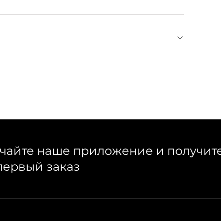
мца вместе с flo. Одежду и аксессуары для собак
 и кожи премиум-качества. Минималистичные
собой и собираются в капсулы. Ошейники,
ы и толстовки актуальных оттенков — все, что
чайте наше приложение и получит
первый заказ