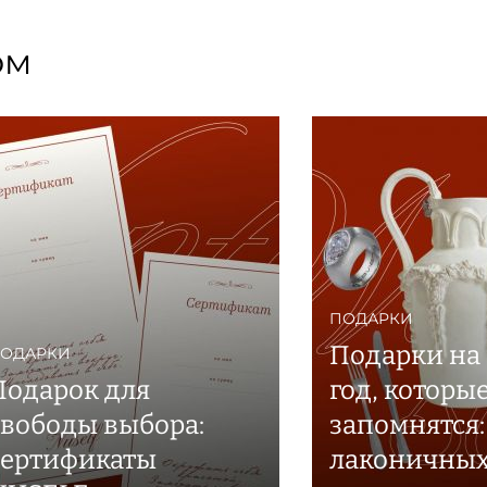
ом
ПОДАРКИ
Подарки на
ОДАРКИ
Подарок для
год, которы
свободы выбора:
запомнятся:
сертификаты
лаконичных