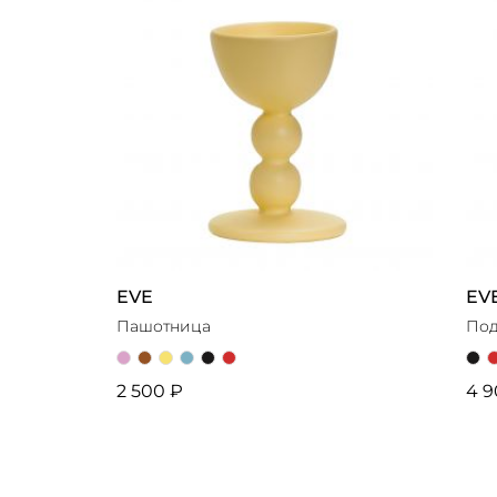
EVE
EV
Пашотница
Под
2 500 ₽
4 9