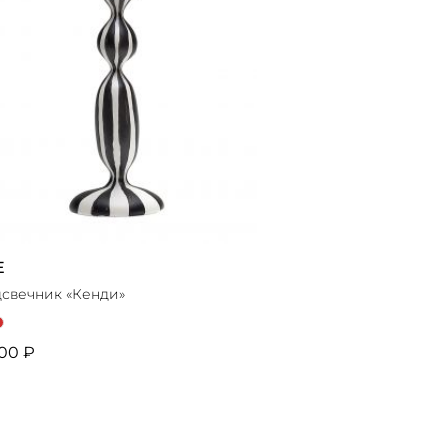
E
свечник «Кенди»
00 ₽