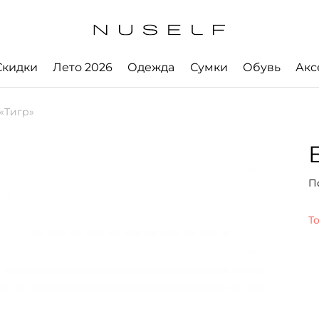
Скидки
Лето 2026
Одежда
Сумки
Обувь
Акс
«Тигр»
П
Т