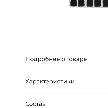
Подробнее о товаре
Современные подсвечники служат скорее эле
Характеристики
Размер:
Состав
12 см x 15 см