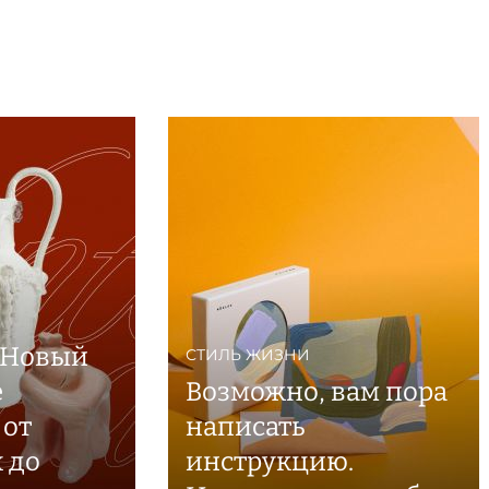
 Новый
СТИЛЬ ЖИЗНИ
е
Возможно, вам пора
 от
написать
 до
инструкцию.