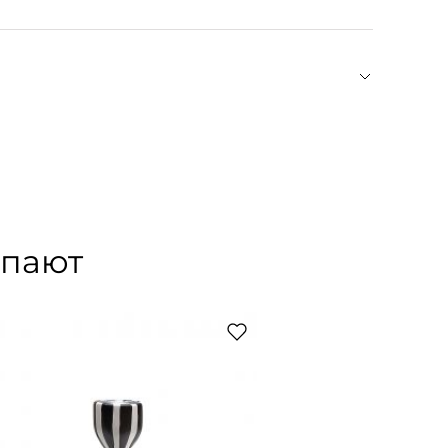
х предметов интерьера ручной работы. Каждое
ром, вдохновляет на творчество, превращая
упают