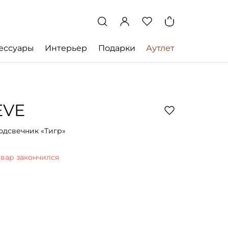
ессуары
Интерьер
Подарки
Аутлет
EVE
одсвечник «Тигр»
овар закончился