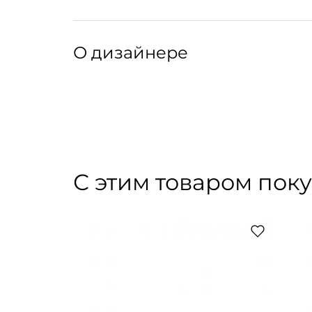
Артикул: 321038005
Артикул производителя: eve014
О дизайнере
EVE — концептуальный бренд лимитированны
изделие обладает своим уникальным характе
С этим товаром пок