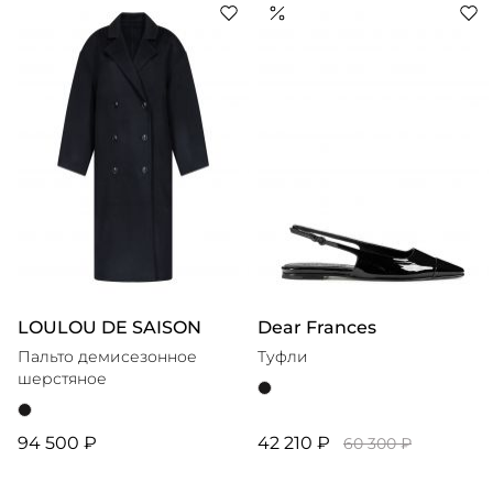
платья с акцентными плечами, ставшие впоследствии
визитной карточкой марки. Сегодня Autentiments
предлагает свежий взгляд на современную
женственность, в которой чувственность сочетается с
силой духа, а следование тенденциям — с желанием
LOULOU DE SAISON
Dear Frances
Пальто демисезонное
Туфли
шерстяное
94 500 ₽
42 210 ₽
60 300 ₽