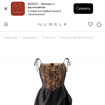
NUSELF – Шопинг и 
вдохновение 
Скачать
Скидка на первый заказ в 
приложении!
Главная
Одежда
Платья
Платье на бретелях