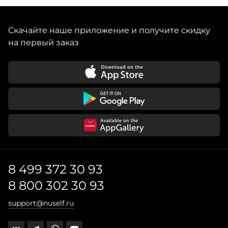
индивидуального минимализма, при котором
Артикул производителя: 03010102
лаконичный дизайн сочетается с необычными
Скачайте наше приложение и получите скидку
на первый заказ
8 499 372 30 93
8 800 302 30 93
support@nuself.ru