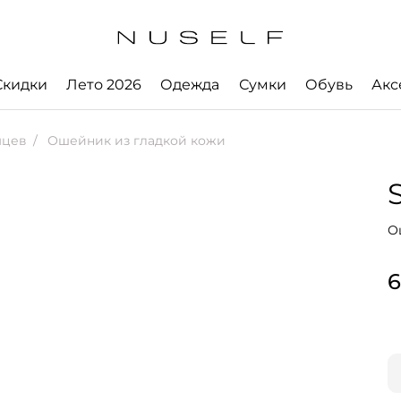
Скидки
Лето 2026
Одежда
Сумки
Обувь
Акс
мцев
Ошейник из гладкой кожи
О
6