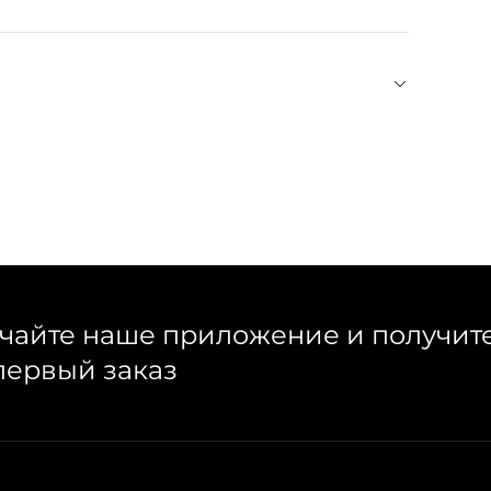
 из небольшого количества мыла и воды, затем
й кожи, главным вдохновителем которого стал
й все изделия марки. Лаконичные ошейники и
х и игривых оттенках. Они прослужат не один
чайте наше приложение и получит
первый заказ