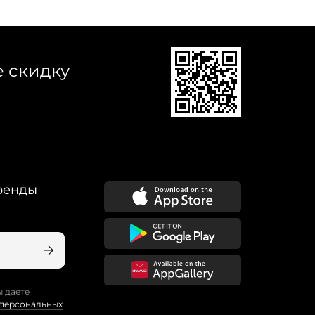
е скидку
ренды
ы даете
 персональных