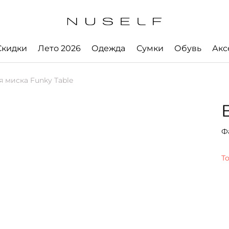
Скидки
Лето 2026
Одежда
Сумки
Обувь
Акс
миска Funky Table
Ф
Т