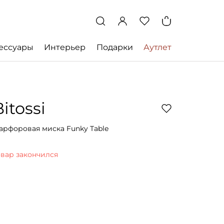
ессуары
Интерьер
Подарки
Аутлет
Bitossi
арфоровая миска Funky Table
овар закончился