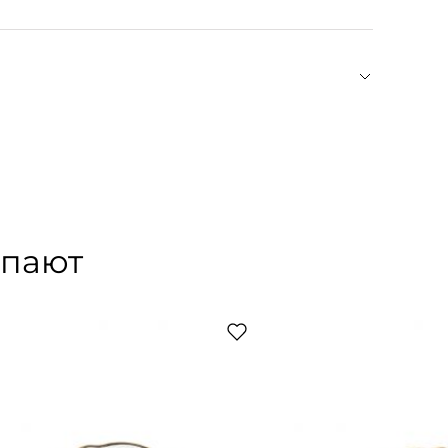
, но просим проверить вашу покупку при
рядке, — только так мы сможем гарантировать вам
 в Реестр исторических предприятий Италии, не
 фактур. Эклектичный стиль марки, черпающий
вязь с прошлым, транслируя ретро-эстетику.
 из премиум-материалов станет бесконечным
упают