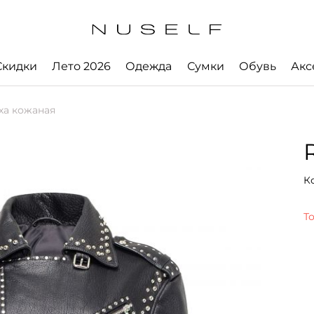
Скидки
Лето 2026
Одежда
Сумки
Обувь
Акс
ха кожаная
К
Т