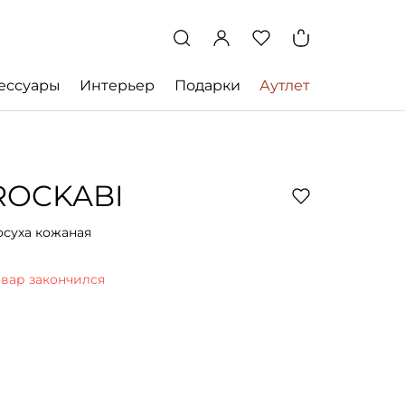
ессуары
Интерьер
Подарки
Аутлет
ROCKABI
осуха кожаная
овар закончился