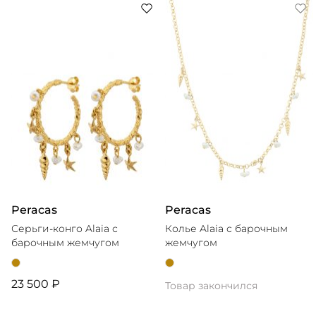
фотогеничных пижам, юбок и рубашек — доказывает,
что отпуск не просто место на карте, а внутреннее
Peracas
Peracas
Серьги-конго Alaia с
Колье Alaia с барочным
барочным жемчугом
жемчугом
23 500 ₽
Товар закончился