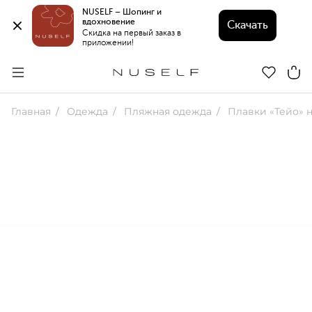
NUSELF – Шопинг и 
вдохновение 
Скачать
Скидка на первый заказ в 
приложении!
Главная
Одежда
Пляжная одежда
Плавки «Тейо» н