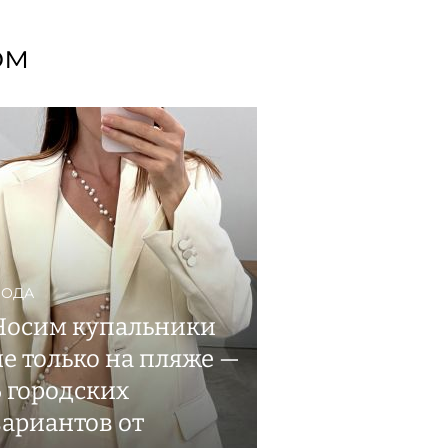
ом
ОДА
Носим купальники
не только на пляже —
6 городских
вариантов от