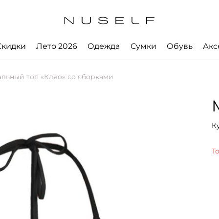
Скидки
Лето 2026
Одежда
Сумки
Обувь
Акс
льный топ «Клео» со сборками
К
Т