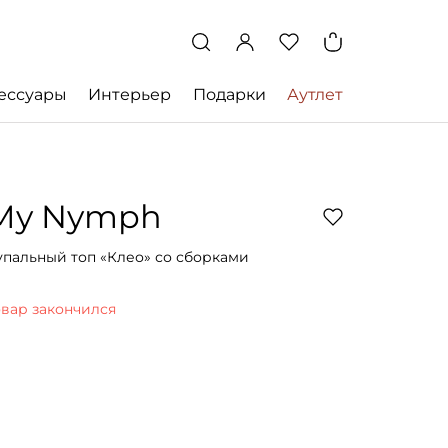
ессуары
Интерьер
Подарки
Аутлет
My Nymph
упальный топ «Клео» со сборками
овар закончился