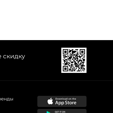
е скидку
ренды