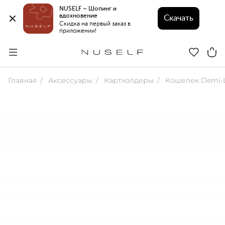
NUSELF – Шопинг и 
вдохновение 
Скачать
Скидка на первый заказ в 
приложении!
Главная
Аксессуары
Картхолдеры
Кошелек Demi-L