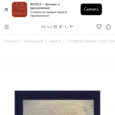
NUSELF – Шопинг и 
вдохновение 
Скачать
Скидка на первый заказ в 
приложении!
Главная
Интерьер
Книги
Jonathan Becker: Lost Ti