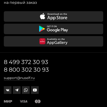
высокой моды до кулинарии. При этом каждое
на первый заказ
издание отличается не только ценным содержанием,
8 499 372 30 93
8 800 302 30 93
support@nuself.ru