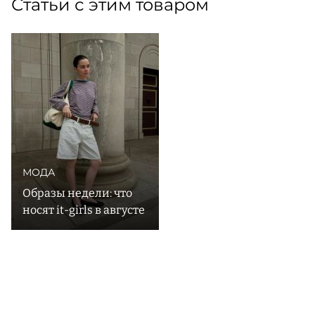
Статьи с этим товаром
МОДА
Образы недели: что
носят it-girls в августе