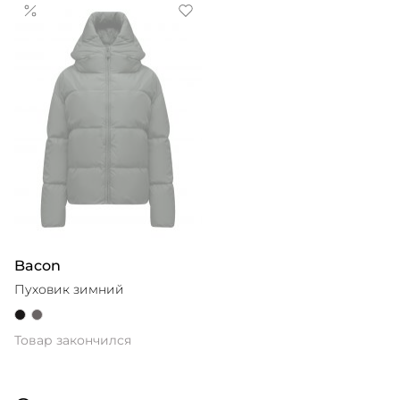
вдохновением для коллекций послужила школа
Баухауса, воспевающая функциональность и удобство.
Если вещь практична — она по определению красива,
считают в бренде. Изделия Nanushka — выразительные
и нескучные, при этом комфортные и универсальные.
Bacon
Пуховик зимний
Товар закончился