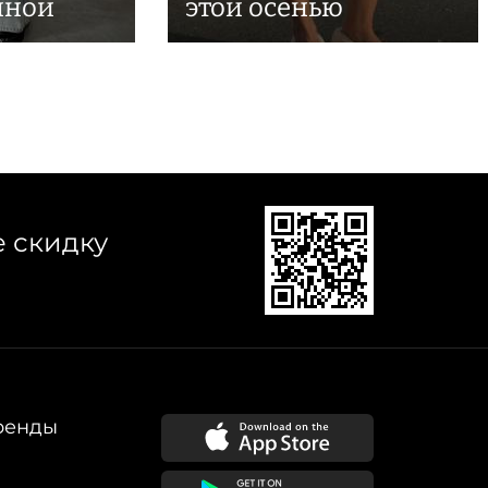
иной
этой осенью
е скидку
ренды