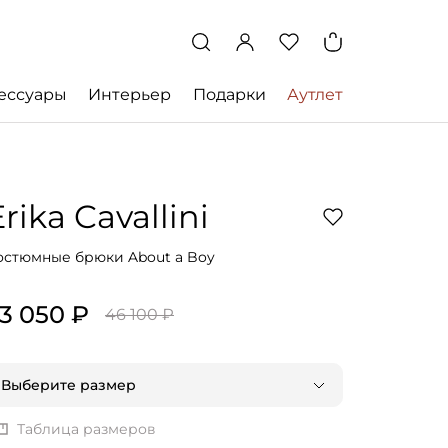
ессуары
Интерьер
Подарки
Аутлет
rika Cavallini
остюмные брюки About a Boy
3 050 ₽
46 100 ₽
Выберите размер
IT 40 | RU 44
Таблица размеров