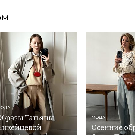
ом
ОДА
Образы Татьяны
МОДА
Никейцевой
Осенние об