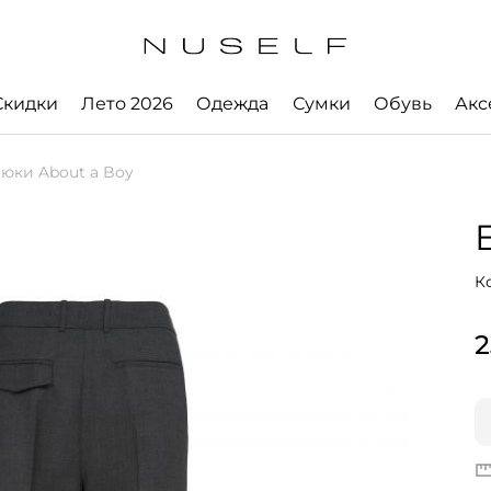
Скидки
Лето 2026
Одежда
Сумки
Обувь
Акс
юки About a Boy
E
К
2