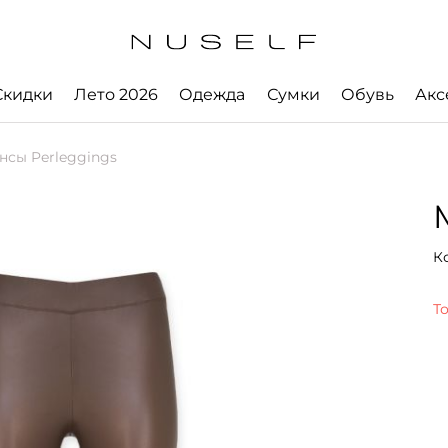
Скидки
Лето 2026
Одежда
Сумки
Обувь
Акс
сы Perleggings
К
Т