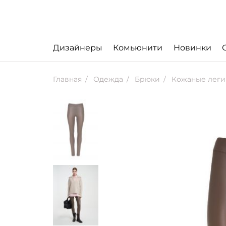
Дизайнеры
Комьюнити
Новинки
Главная
Одежда
Брюки
Кожаные легин