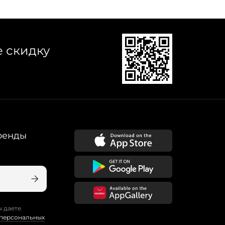
е скидку
ренды
ы даете
 персональных