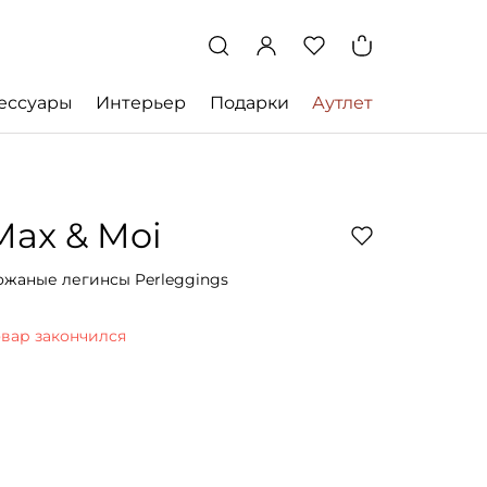
ессуары
Интерьер
Подарки
Аутлет
Max & Moi
ожаные легинсы Perleggings
овар закончился