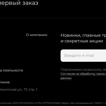
первый заказ
О компании
Новинки, главные т
и секретные акции
Подписываясь на рассылку, в
а лояльности
Согласие на обработку своих
данных
тиков:
китская ул., 17, стр. 1
ехнологии» ИНН 9703051534 ОГРН 1217700473605
Адрес местонахождения: 119019, г. М