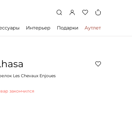
ессуары
Интерьер
Подарки
Аутлет
Lhasa
релок Les Chevaux Enjoues
овар закончился