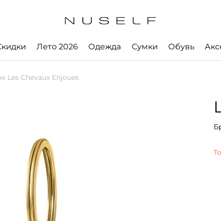
Скидки
Лето 2026
Одежда
Сумки
Обувь
Акс
 Les Chevaux Enjoues
Б
Т