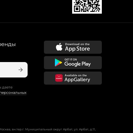
ренды
ы даете
 персональных
осква, вн.тер.г. Муниципальный округ Арбат, ул. Арбат, д.11,