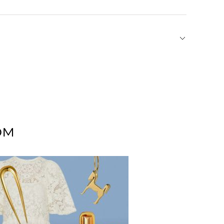
 сочетание традиционного мастерства и
 силу простых и понятных форм, излучающих
ение рассказывает свою историю и становится
ом