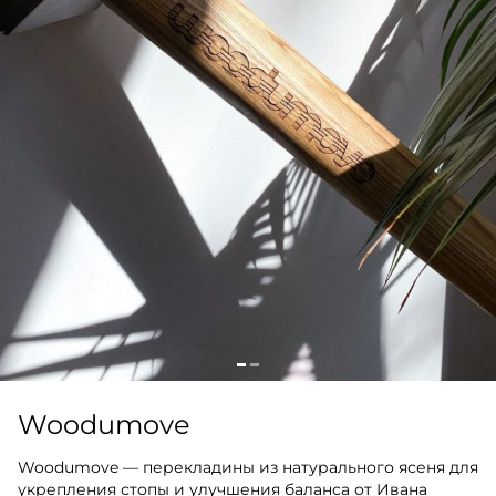
Woodumove
Woodumove — перекладины из натурального ясеня для
укрепления стопы и улучшения баланса от Ивана