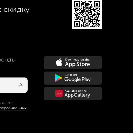
е скидку
ренды
ы даете
 персональных