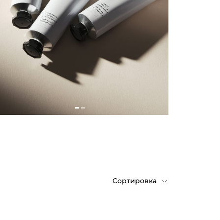
Сортировка
По
возрастанию
цены