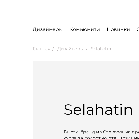
Дизайнеры
Комьюнити
Новинки
Главная
Дизайнеры
Selahatin
Selahatin
Бьюти-бренд из Стокгольма пр
ухода за полостью рта. Позици