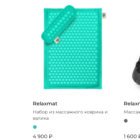
OS
6
Розовый
2
ПОКА
Серый
3
ПОКАЗАТЬ 6 ТОВАРО
ПОКАЗАТЬ 6 ТОВАРОВ
Relaxmat
Relax
Набор из массажного коврика и
Массаж
валика
4 900 ₽
1 600 