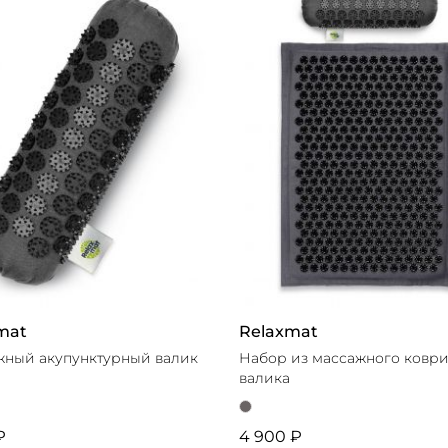
ЗАТЬ 6 ТОВАРОВ
В
mat
Relaxmat
ный акупунктурный валик
Набор из массажного коври
валика
₽
4 900 ₽