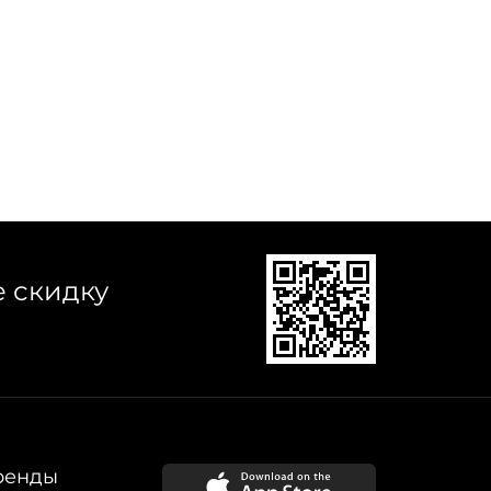
е скидку
ренды