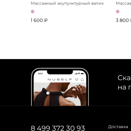
Массажный акупунктурный валик
Массаж
1 600 ₽
3 800
Ска
на 
8 499 372 30 93
Доставка