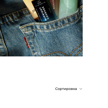
Сортировка
По
возрастанию
цены