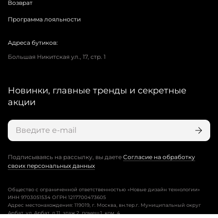
Возврат
Программа лояльности
Адреса бутиков:
Большая Никитская ул., 17, стр. 1
Новинки, главные тренды и секретные
акции
Подписываясь на рассылку, вы даете
Согласие на обработку
своих персональных данных
Общество с ограниченной ответственностью «Новые дизайн технологии»
ИНН 9703051534 ОГРН 1217700473605
Адрес местонахождения: 119019, г. Москва, вн.тер.г. Муниципальный округ
Арбат, ул. Арбат, д.11, этаж 2, помещ.1, ком. 4.