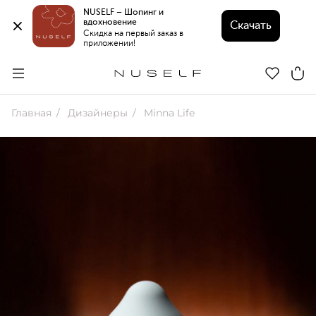
NUSELF – Шопинг и 
вдохновение 
Скачать
Скидка на первый заказ в 
приложении!
Главная
Дизайнеры
Minna Life