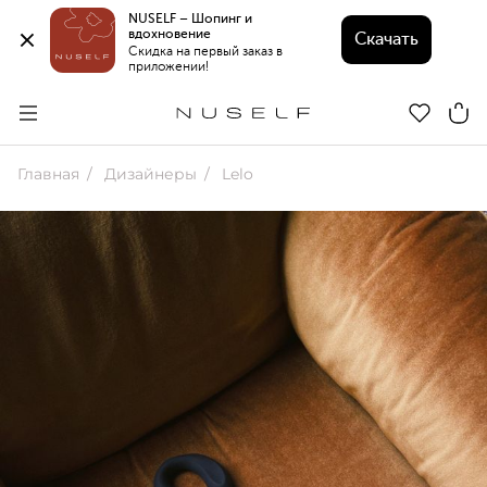
NUSELF – Шопинг и 
вдохновение 
Скачать
Скидка на первый заказ в 
приложении!
Главная
Дизайнеры
Lelo