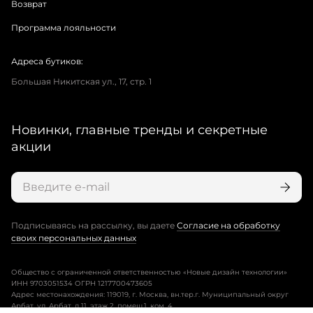
Возврат
Программа лояльности
Адреса бутиков:
Большая Никитская ул., 17, стр. 1
Новинки, главные тренды и секретные
акции
Подписываясь на рассылку, вы даете
Согласие на обработку
своих персональных данных
Общество с ограниченной ответственностью «Новые дизайн технологии»
ИНН 9703051534 ОГРН 1217700473605
Адрес местонахождения: 119019, г. Москва, вн.тер.г. Муниципальный округ
Арбат, ул. Арбат, д.11, этаж 2, помещ.1, ком. 4.