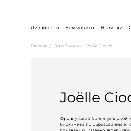
Дизайнеры
Комьюнити
Новинки
Главная
Дизайнеры
Joëlle Ciocco
Joëlle Cio
Французский бренд уходовой 
биохимика по образованию и к
призванию. Именно Жоэль при