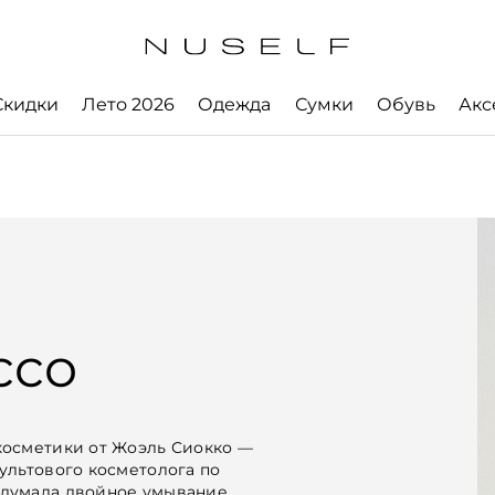
Скидки
Лето 2026
Одежда
Сумки
Обувь
Акс
cco
косметики от Жоэль Сиокко —
ультового косметолога по
думала двойное умывание,