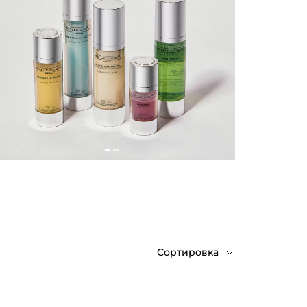
Сортировка
По
возрастанию
цены