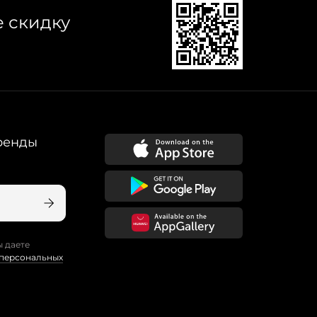
е скидку
ренды
ы даете
 персональных