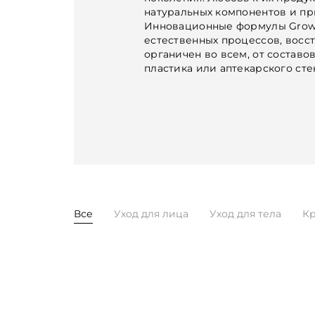
натуральных компонентов и пр
Инновационные формулы Grown
естественных процессов, восс
органичен во всем, от составо
пластика или аптекарского ст
Все
Уход для лица
Уход для тела
Кр