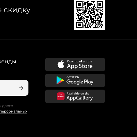
е скидку
ренды
ы даете
 персональных