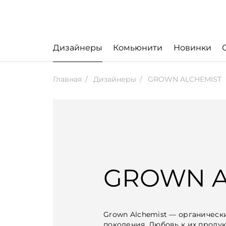
Дизайнеры
Комьюнити
Новинки
Главная
Дизайнеры
GROWN ALCHEMIST
GROWN A
Grown Alchemist — органическ
поколения. Любовь к их проду