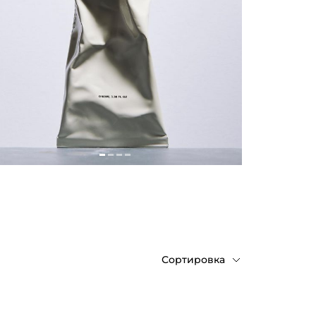
Сортировка
По
возрастанию
цены