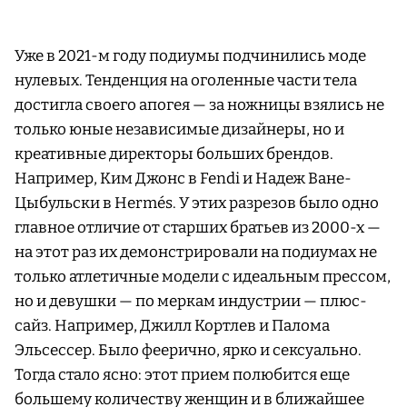
Уже в 2021-м году подиумы подчинились моде
нулевых. Тенденция на оголенные части тела
достигла своего апогея — за ножницы взялись не
только юные независимые дизайнеры, но и
креативные директоры больших брендов.
Например, Ким Джонс в Fendi и Надеж Ване-
Цыбульски в Hermés. У этих разрезов было одно
главное отличие от старших братьев из 2000-х —
на этот раз их демонстрировали на подиумах не
только атлетичные модели с идеальным прессом,
но и девушки — по меркам индустрии — плюс-
сайз. Например, Джилл Кортлев и Палома
Эльсессер. Было феерично, ярко и сексуально.
Тогда стало ясно: этот прием полюбится еще
большему количеству женщин и в ближайшее