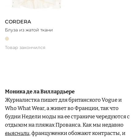
CORDERA
Блуза из жатой ткани
Товар закончился
Моника де ла Виллардьере
Журналистка пишет для британского Vogue и
Who What Wear, а живет во Франции, так что
будни Недели моды на ее страниче чередуются с
отдыхом на пляжах Прованса. Как мы недавно
выяснили
, француженки обожают контрасты, и