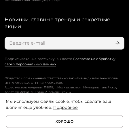
Новинки, главные тренды и секретные
акции
Подписываясь на рассылку, вы даете
Согласие на обработку
своих персональных данных
Общество с ограниченной ответственностью «Новые дизайн технологии»
ИНН 9703051534 ОГРН 1217700473605
Адрес местонахождения: 119019, г. Москва, вн.тер.г. Муниципальный округ
Арбат, ул. Арбат, д.11, этаж 2, помещ.1, ком. 4.
Мы используем файлы cookie, чтобы сделать ваш
Пользовательское соглашение
шопинг еще удобнее.
Подробнее
Политика конфиденциальности
ХОРОШО
Условия программы лояльности