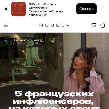
NUSELF – Шопинг и 
вдохновение 
Скачать
Скидка на первый заказ в 
приложении!
Вернуться назад