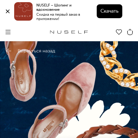
NUSELF – Шопинг и 
вдохновение 
Скачать
Скидка на первый заказ в 
приложении!
Вернуться назад