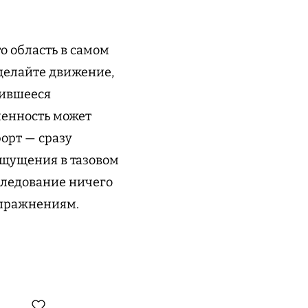
то область в самом
сделайте движение,
вившееся
ленность может
орт — сразу
ощущения в тазовом
следование ничего
упражнениям.