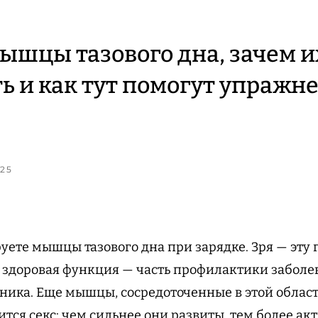
мышцы тазового дна, зачем и
ь и как тут помогут упражн
025
уете мышцы тазового дна при зарядке. Зря — эту
их здоровая функция — часть профилактики забол
ника. Еще мышцы, сосредоточенные в этой област
тся секс: чем сильнее они развиты, тем более ак