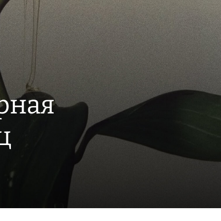
рная
ц