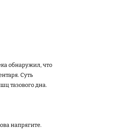
ека обнаружил, что
нтаря. Суть
шц тазового дна.
.
нова напрягите.