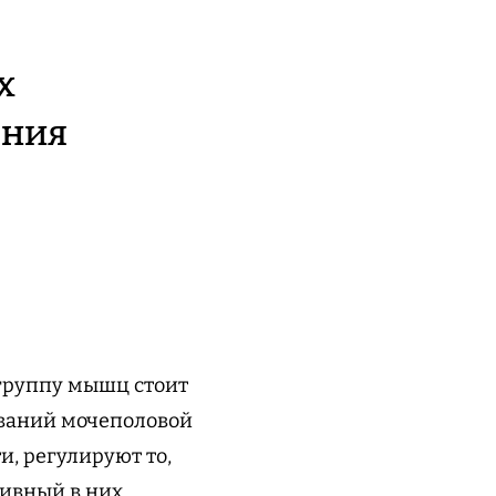
х
ения
 группу мышц стоит
еваний мочеполовой
и, регулируют то,
тивный в них