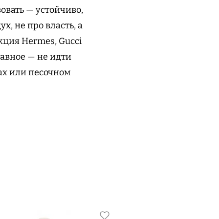
вовать — устойчиво,
х, не про власть, а
кция Hermes, Gucci
главное — не идти
ках или песочном