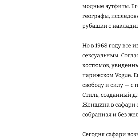
модные аутфиты. Ег
географы, исследов
рубашки с накладн
Но в 1968 году все
сексуальным. Согла
костюмов, увиденны
парижском Vogue. Ег
свободу и силу — с
Стиль, созданный д
Женщина в сафари о
собранная и без же
Сегодня сафари воз