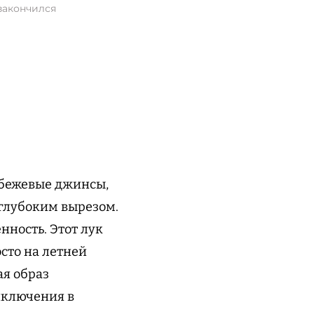
закончился
 бежевые джинсы,
 глубоким вырезом.
нность. Этот лук
осто на летней
ая образ
иключения в