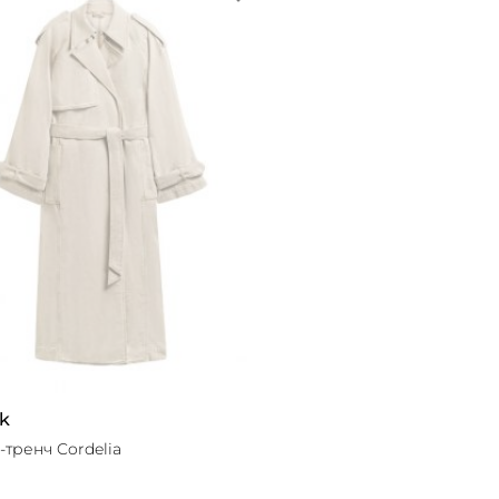
k
-тренч Cordelia