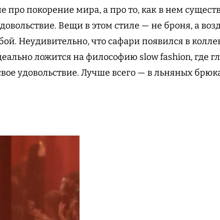
не про покорение мира, а про то, как в нем сущест
довольствие. Вещи в этом стиле — не броня, а возду
бой. Неудивительно, что сафари появился в колле
н идеально ложится на философию slow fashion, где 
 свое удовольствие. Лучше всего — в льняных брю