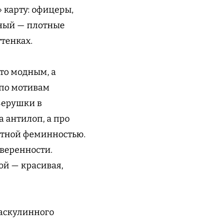
 карту: офицеры,
рный — плотные
тенках.
сто модным, а
 по мотивам
Верушки в
а антилоп, а про
ютной феминностью.
веренности.
ой — красивая,
маскулинного