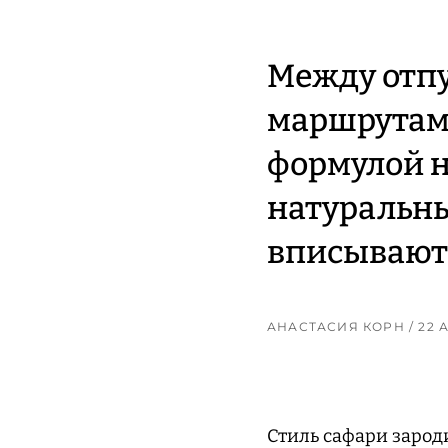
Между отпу
маршрутами
формулой н
натуральны
вписываютс
АНАСТАСИЯ КОРН
/ 22
Стиль сафари зароди