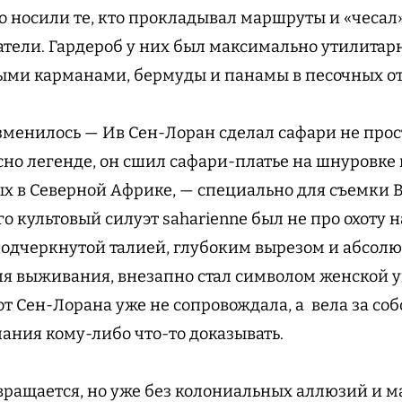
о носили те, кто прокладывал маршруты и «чесал»
атели. Гардероб у них был максимально утилита
ыми карманами, бермуды и панамы в песочных от
 изменилось — Ив Сен-Лоран сделал сафари не про
сно легенде, он сшил сафари-платье на шнуровке
х в Северной Африке, — специально для съемки 
о культовый силуэт saharienne был не про охоту н
 подчеркнутой талией, глубоким вырезом и абсол
ля выживания, внезапно стал символом женской у
т Сен-Лорана уже не сопровождала, а вела за соб
лания кому-либо что-то доказывать.
вращается, но уже без колониальных аллюзий и 