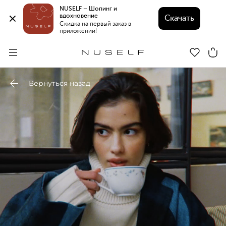
NUSELF – Шопинг и 
вдохновение 
Скачать
Скидка на первый заказ в 
приложении!
Вернуться назад