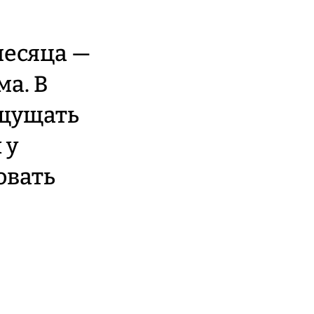
месяца —
а. В
ощущать
 у
овать