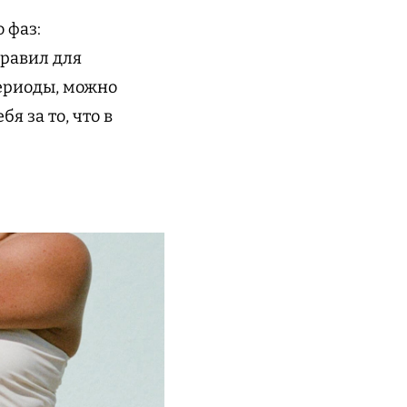
 фаз:
равил для
периоды, можно
я за то, что в