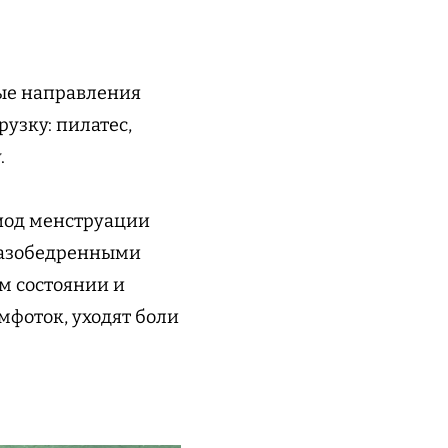
вые направления
узку: пилатес,
.
иод менструации
 тазобедренными
м состоянии и
мфоток, уходят боли