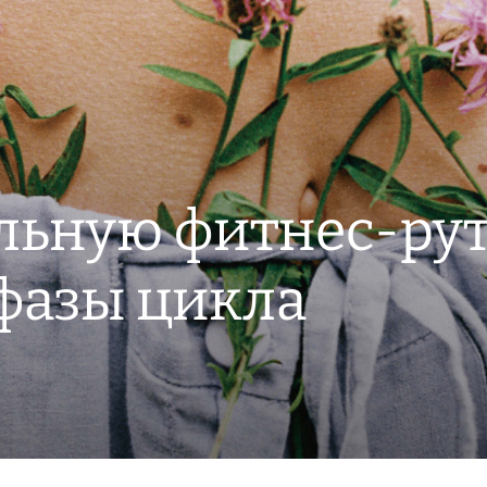
льную фитнес-рут
 фазы цикла