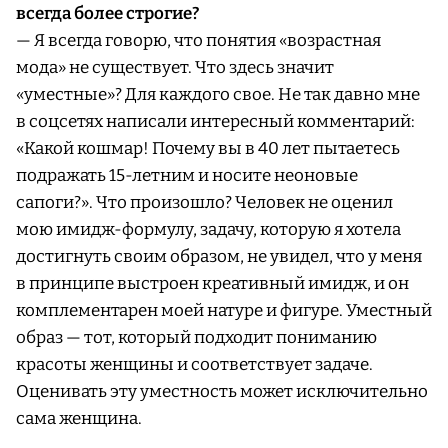
всегда более строгие?
— Я всегда говорю, что понятия «возрастная
мода» не существует. Что здесь значит
«уместные»? Для каждого свое. Не так давно мне
в соцсетях написали интересный комментарий:
«Какой кошмар! Почему вы в 40 лет пытаетесь
подражать 15-летним и носите неоновые
сапоги?». Что произошло? Человек не оценил
мою имидж-формулу, задачу, которую я хотела
достигнуть своим образом, не увидел, что у меня
в принципе выстроен креативный имидж, и он
комплементарен моей натуре и фигуре. Уместный
образ — тот, который подходит пониманию
красоты женщины и соответствует задаче.
Оценивать эту уместность может исключительно
сама женщина.