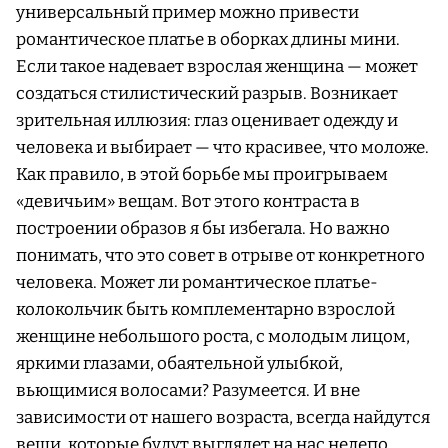
универсальный пример можно привести
романтическое платье в оборках длины мини.
Если такое надевает взрослая женщина — может
создаться стилистический разрыв. Возникает
зрительная иллюзия: глаз оценивает одежду и
человека и выбирает — что красивее, что моложе.
Как правило, в этой борьбе мы проигрываем
«девичьим» вещам. Вот этого контраста в
построении образов я бы избегала. Но важно
понимать, что это совет в отрыве от конкретного
человека. Может ли романтическое платье-
колокольчик быть комплементарно взрослой
женщине небольшого роста, с молодым лицом,
яркими глазами, обаятельной улыбкой,
вьющимися волосами? Разумеется. И вне
зависимости от нашего возраста, всегда найдутся
вещи, которые будут выглядет на нас нелепо.