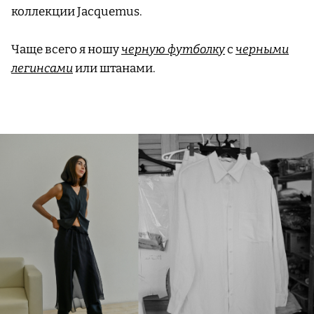
коллекции Jacquemus.
Чаще всего я ношу
черную футболку
с
черными
легинсами
или штанами.