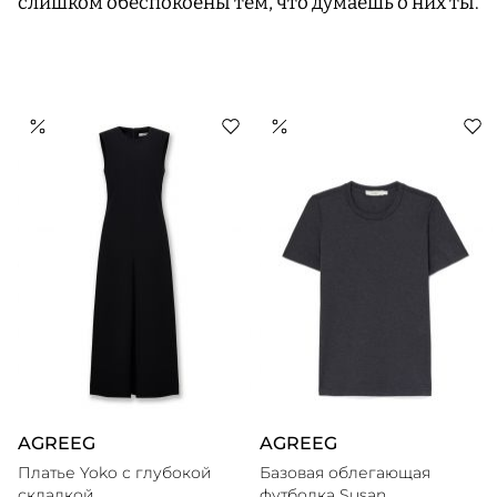
слишком обеспокоены тем, что думаешь о них ты.
AGREEG
AGREEG
Платье Yoko с глубокой
Базовая облегающая
складкой
футболка Susan