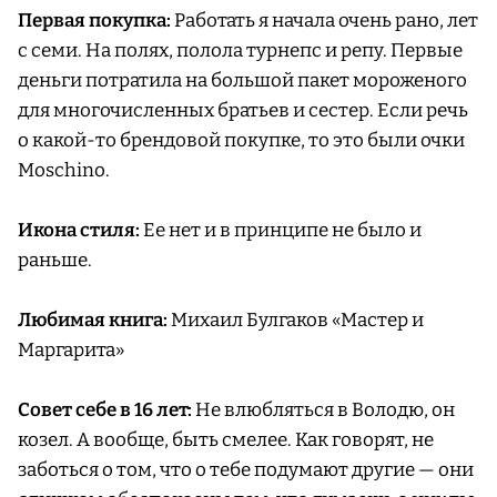
Первая покупка:
Работать я начала очень рано, лет
с семи. На полях, полола турнепс и репу. Первые
деньги потратила на большой пакет мороженого
для многочисленных братьев и сестер. Если речь
о какой-то брендовой покупке, то это были очки
Moschino.
Икона стиля:
Ее нет и в принципе не было и
раньше.
Любимая книга:
Михаил Булгаков «Мастер и
Маргарита»
Совет себе в 16 лет:
Не влюбляться в Володю, он
козел. А вообще, быть смелее. Как говорят, не
заботься о том, что о тебе подумают другие — они