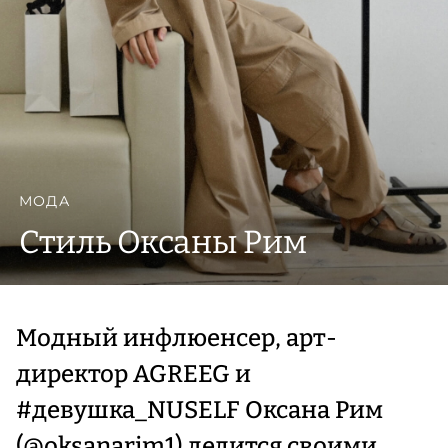
МОДА
Стиль Оксаны Рим
Модный инфлюенсер, арт-
директор AGREEG и
#девушка_NUSELF Оксана Рим
(@oksanarim1) делится своими