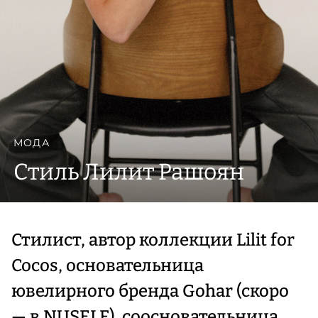
МОДА
Стиль Лилит Рашоян
Стилист, автор коллекции Lilit for
Cocos, основательница
ювелирного бренда Gohar (скоро
— в NUSELF), соосновательница