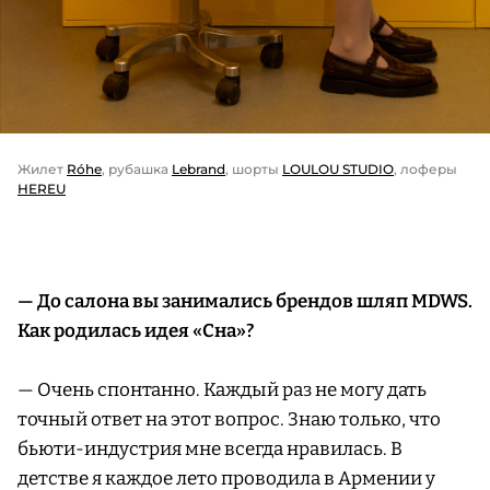
Жилет
Róhe
, рубашка
Lebrand
, шорты
LOULOU STUDIO
, лоферы
HEREU
— До салона вы занимались брендов шляп MDWS.
Как родилась идея «Сна»?
— Очень спонтанно. Каждый раз не могу дать
точный ответ на этот вопрос. Знаю только, что
бьюти-индустрия мне всегда нравилась. В
детстве я каждое лето проводила в Армении у