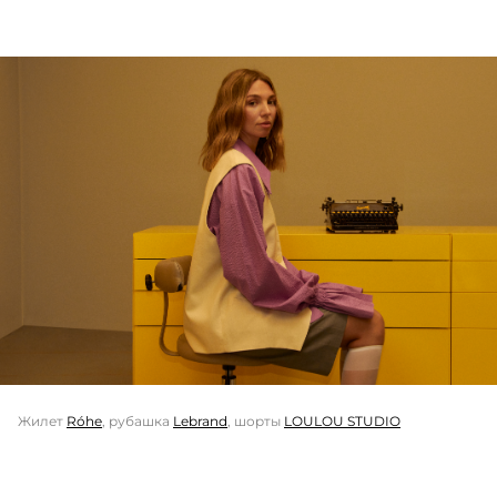
Жилет
Róhe
, рубашка
Lebrand
, шорты
LOULOU STUDIO