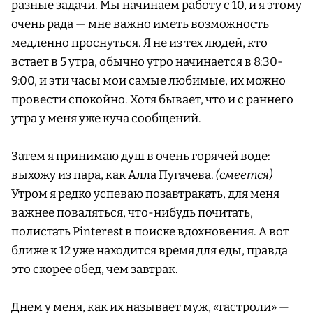
разные задачи. Мы начинаем работу с 10, и я этому
очень рада — мне важно иметь возможность
медленно проснуться. Я не из тех людей, кто
встает в 5 утра, обычно утро начинается в 8:30-
9:00, и эти часы мои самые любимые, их можно
провести спокойно. Хотя бывает, что и с раннего
утра у меня уже куча сообщений.
Затем я принимаю душ в очень горячей воде:
выхожу из пара, как Алла Пугачева.
(смеется)
Утром я редко успеваю позавтракать, для меня
важнее поваляться, что-нибудь почитать,
полистать Pinterest в поиске вдохновения. А вот
ближе к 12 уже находится время для еды, правда
это скорее обед, чем завтрак.
Днем у меня, как их называет муж, «гастроли» —