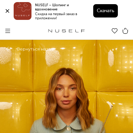
NUSELF – Шопинг и 
вдохновение 
Скачать
Скидка на первый заказ в 
приложении!
Вернуться назад