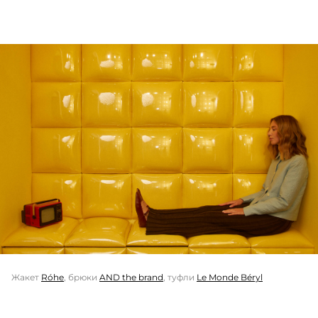
Жакет
Róhe
, брюки
AND the brand
, туфли
Le Monde Béryl