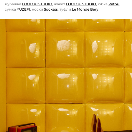
Рубашка
LOULOU STUDIO
, жакет
LOULOU STUDIO
, юбка
Patou
,
сумка
YUZEFI
, носки
Socksss
, туфли
Le Monde Béryl