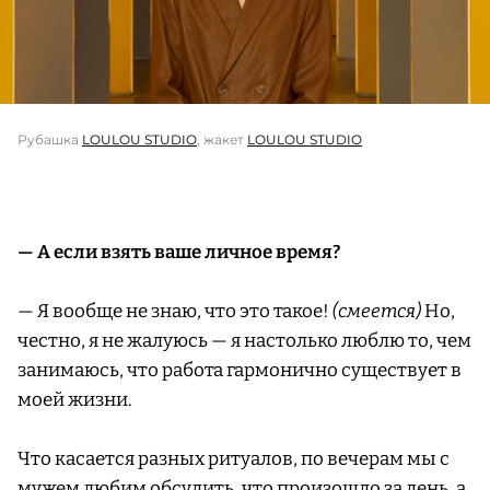
Рубашка
LOULOU STUDIO
, жакет
LOULOU STUDIO
— А если взять ваше личное время?
— Я вообще не знаю, что это такое!
(смеется)
Но,
честно, я не жалуюсь — я настолько люблю то, чем
занимаюсь, что работа гармонично существует в
моей жизни.
Что касается разных ритуалов, по вечерам мы с
мужем любим обсудить, что произошло за день, а