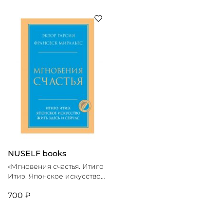
NUSELF books
«Мгновения счастья. Итиго
Итиэ. Японское искусство
жить здесь и сейчас», Э.
700 ₽
Гарсия, Ф.Миральес