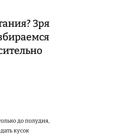
тания? Зря
азбираемся
сительно
только до полудня,
едать кусок