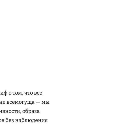
ф о том, что все
в не всемогуща — мы
ивности, образа
ов без наблюдения