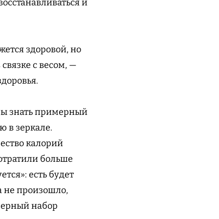
восстанавливаться и
жется здоровой, но
связке с весом, —
здоровья.
обы знать примерный
ю в зеркале.
чество калорий
потратили больше
ется»: есть будет
а не произошло,
мерный набор