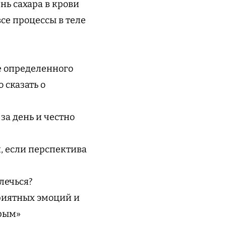
нь сахара в крови
се процессы в теле
е определенного
 сказать о
за день и честно
й, если перспектива
влечься?
приятных эмоций и
трым»