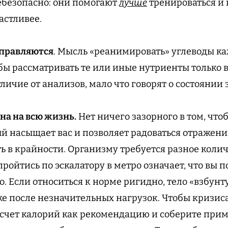
ебезопасно: они помогают
лучше
тренироваться и 
астливее.
оправляются
. Мысль «реанимировать» углеводы ка
бы рассматривать те или иные нутриенты только в 
тличие от анализов, мало что говорят о состоянии 
на на всю жизнь.
Нет ничего зазорного в том, чт
й насыщает вас и позволяет радоваться отражени
ть в крайности. Организму требуется разное коли
ройтись по эскалатору в метро означает, что вы 
. Если относиться к норме ригидно, тело «взбунту
же после незначительных нагрузок. Чтобы кризис
счет калорий как рекомендацию и соберите при