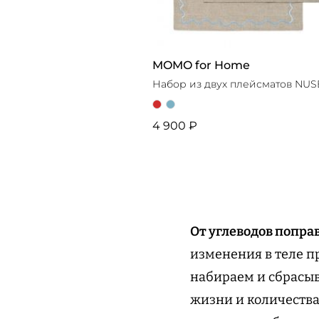
MOMO for Home
Набор из двух плейсматов NUS
4 900 ₽
От углеводов попр
изменения в теле п
набираем и сбрасыв
жизни и количества