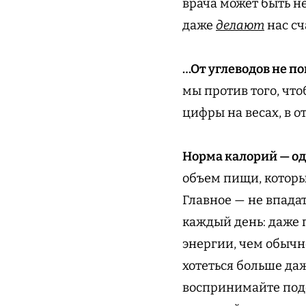
врача может быть н
даже
делают
нас сч
…От углеводов не п
мы против того, что
цифры на весах, в о
Норма калорий — од
объем пищи, которы
Главное — не впада
каждый день: даже п
энергии, чем обычно
хотеться больше да
воспринимайте под