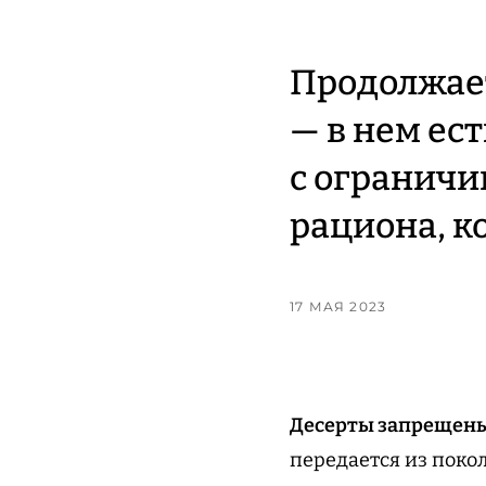
Продолжает
— в нем ест
с огранич
рациона, к
17 МАЯ 2023
Десерты запрещены 
передается из покол