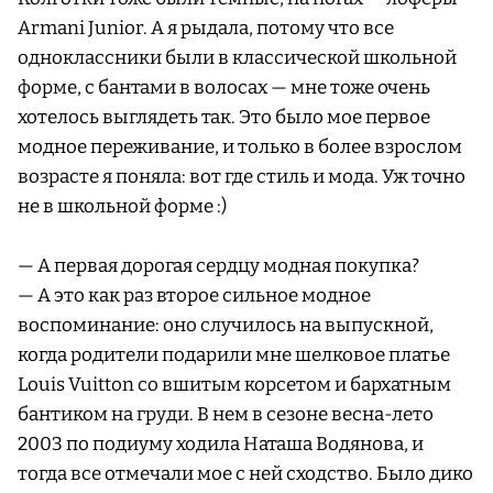
Armani Junior. А я рыдала, потому что все
одноклассники были в классической школьной
форме, с бантами в волосах — мне тоже очень
хотелось выглядеть так. Это было мое первое
модное переживание, и только в более взрослом
возрасте я поняла: вот где стиль и мода. Уж точно
не в школьной форме :)
— А первая дорогая сердцу модная покупка?
— А это как раз второе сильное модное
воспоминание: оно случилось на выпускной,
когда родители подарили мне шелковое платье
Louis Vuitton со вшитым корсетом и бархатным
бантиком на груди. В нем в сезоне весна-лето
2003 по подиуму ходила Наташа Водянова, и
тогда все отмечали мое с ней сходство. Было дико