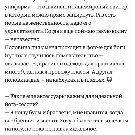
униформа — это джинсы и кашемировый свитер,
в который можно прямо занырнуть. Раз есть
порыв на женственность, надо его
удовлетворить. Когда я еще поймаю такую волну
— неизвестно.
Половина дня у меня проходит в форме для йоги
(тут тоже случилось помешательство —
оказывается, красивой одежды для практик так
много!), так как я провожу классы. А другая
половина дня — на каблуках и в платьях. 😹
— Какие еще аксессуары важны для идеальной
йога-сессии?
— Я ношу бусы и браслеты, мне нравится, когда
все бренчит и звенит. Хочу обзавестись колечком
на ногу, но пока не нашла идеальное.