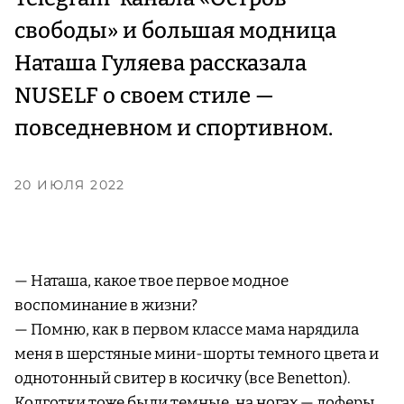
свободы» и большая модница
Наташа Гуляева рассказала
NUSELF о своем стиле —
повседневном и спортивном.
20 ИЮЛЯ 2022
— Наташа, какое твое первое модное
воспоминание в жизни?
— Помню, как в первом классе мама нарядила
меня в шерстяные мини-шорты темного цвета и
однотонный свитер в косичку (все Benetton).
Колготки тоже были темные, на ногах — лоферы