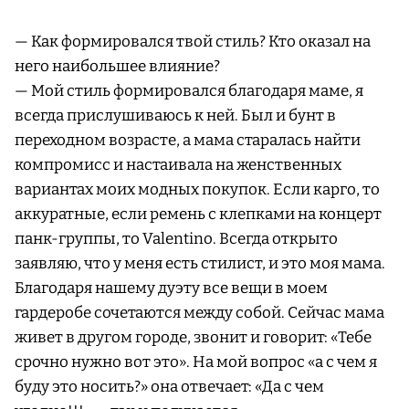
— Как формировался твой стиль? Кто оказал на
него наибольшее влияние?
— Мой стиль формировался благодаря маме, я
всегда прислушиваюсь к ней. Был и бунт в
переходном возрасте, а мама старалась найти
компромисс и настаивала на женственных
вариантах моих модных покупок. Если карго, то
аккуратные, если ремень с клепками на концерт
панк-группы, то Valentino. Всегда открыто
заявляю, что у меня есть стилист, и это моя мама.
Благодаря нашему дуэту все вещи в моем
гардеробе сочетаются между собой. Сейчас мама
живет в другом городе, звонит и говорит: «Тебе
срочно нужно вот это». На мой вопрос «а с чем я
буду это носить?» она отвечает: «Да с чем