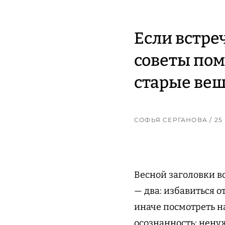
Если встре
советы пом
старые вещ
СОФЬЯ СЕРГАНОВА
/ 2
Весной заголовки в
— два: избавиться о
иначе посмотреть н
осознанность: ненуж