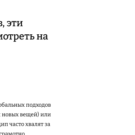
, эти
мотреть на
лобальных подходов
ля новых вещей) или
п часто хвалят за
 грамотно