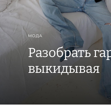
МОДА
Разобрать га
выкидывая