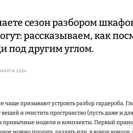
чаете сезон разбором шкафов
огут: рассказываем, как пос
и под другим углом.
5 МАРТА 2024
се чаще призывают устроить разбор гардероба. Г
т вещей и очистить пространство (пусть даже и д
а привычные модели и комплекты. Первый принци
ное можно продать, раздать или, в конце концов,