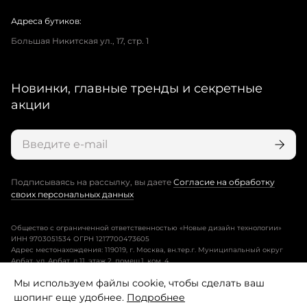
Адреса бутиков:
Большая Никитская ул., 17, стр. 1
Новинки, главные тренды и секретные
акции
Подписываясь на рассылку, вы даете
Согласие на обработку
своих персональных данных
Общество с ограниченной ответственностью «Новые дизайн технологии»
ИНН 9703051534 ОГРН 1217700473605
Адрес местонахождения: 119019, г. Москва, вн.тер.г. Муниципальный округ
Арбат, ул. Арбат, д.11, этаж 2, помещ.1, ком. 4.
Мы используем файлы cookie, чтобы сделать ваш
Пользовательское соглашение
шопинг еще удобнее.
Подробнее