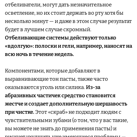
отбеливатели, могут дать незначительное
осветление, но их стоит держать во рту хотя бы
несколько минут — и даже в этом случае результат
будет в лучшем случае скромный.
Отбеливающие системы действуют только
«вдолгую»: полоски и гели, например, наносят на
всю ночь в течение недель.
Компонентами, которые добавляют в
выравнивающие тон пасты, также часто
оказываются уголь или силика.
Из-за
абразивных частичек средство становится
жестче и создает дополнительную шершавость
при чистке.
Этот «скраб» не подходит людям с
чувствительными зубами (о том, что у вас такие,
вы можете не знать до применения пасты) и
рискует ухудшить уже имеющиеся проблемы —