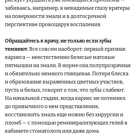
забиваясь, например, в невидимые глазу кратеры
на поверхности эмали и в долгосрочной
перспективе провоцируя воспаления.
Обращайтесь к врачу, не только если зубы
темнеют.
Все совсем наоборот: первый признак
кариеса — неестественно белесые матовые
пятнышки на эмали. В норме она полупрозрачная
и обязательно немного глянцевая. Потеря блеска
и образование выраженных цветных участков,
пусть и белых, говорит о том, что зубы слабеют.
На начальной стадии, когда кариес не потемнел
до привычного о нем представления,
восстановить эмаль еще можно без хирургии и
пломб — с помощью реминерализующих гелей в
кабинете стоматолога или даже дома.