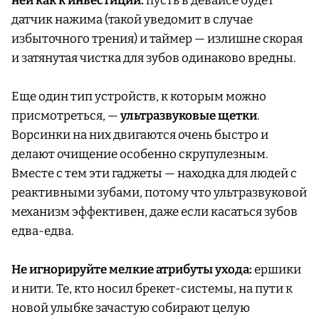
ней как к инвестиции:
пусть в девайсе будет
датчик нажима (такой уведомит в случае
избыточного трения) и таймер — излишне скорая
и затянутая чистка для зубов одинаково вредны.
Еще один тип устройств, к которым можно
присмотреться, —
ультразвуковые щетки
.
Ворсинки на них двигаются очень быстро и
делают очищение особенно скрупулезным.
Вместе с тем эти гаджеты — находка для людей с
реактивными зубами, потому что ультразвуковой
механизм эффективен, даже если касаться зубов
едва-едва.
Не игнорируйте мелкие атрибуты ухода:
ершики
и нити. Те, кто носил брекет-системы, на пути к
новой улыбке зачастую собирают целую