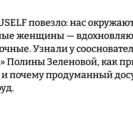
SELF повезло: нас окружаю
ные женщины — вдохновля
очные. Узнали у соосновате
» Полины Зеленовой, как п
у и почему продуманный досу
уд.