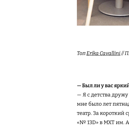
Топ
Erika Cavallini
// 
— Был ли у вас ярки
— Я с детства дружу
мне было лет пятна
театр. За короткий 
«№ 13D» в МХТ им. А