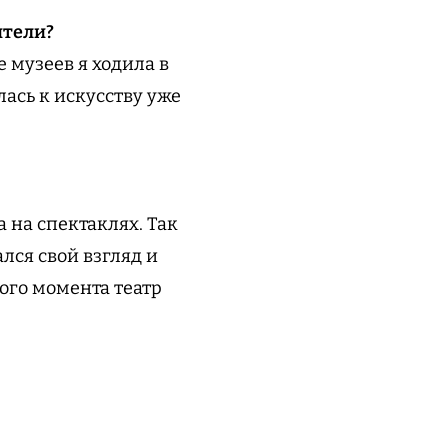
ители?
е музеев я ходила в
лась к искусству уже
а на спектаклях. Так
лся свой взгляд и
того момента театр