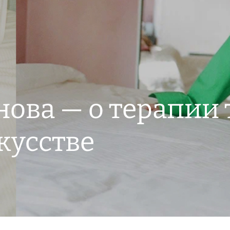
нова — о терапии 
скусстве