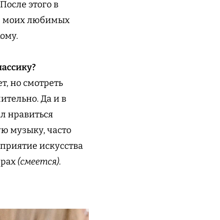
После этого в
из моих любимых
ому.
лассику?
ет, но смотреть
ительно. Да и в
ал нравиться
ю музыку, часто
сприятие искусства
ерах
(смеется)
.