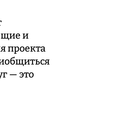
т
ющие и
ля проекта
риобщиться
г — это