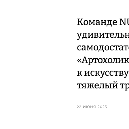
Команде NU
удивитель
самодостат
«Артохолик
к искусств
тяжелый тр
22 ИЮНЯ 2023