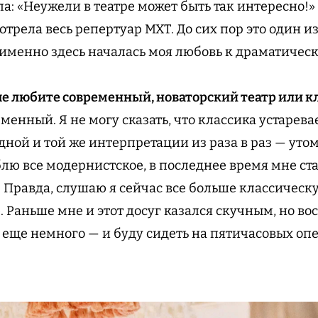
а: «Неужели в театре может быть так интересно!» 
отрела весь репертуар МХТ. До сих пор это один 
 именно здесь началась моя любовь к драматическ
ше любите современный, новаторский театр или к
еменный. Я не могу сказать, что классика устарева
ной и той же интерпретации из раза в раз — утом
лю все модернистское, в последнее время мне ст
 Правда, слушаю я сейчас все больше классическу
 Раньше мне и этот досуг казался скучным, но во
о еще немного — и буду сидеть на пятичасовых оп