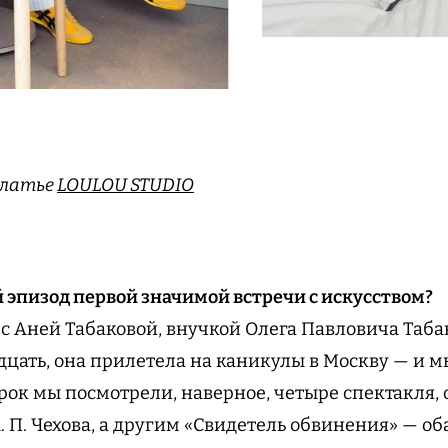
Платье
LOULOU STUDIO
й эпизод первой значимой встречи с искусством?
 с Аней Табаковой, внучкой Олега Павловича Таба
дцать, она прилетела на каникулы в Москву — и м
срок мы посмотрели, наверное, четыре спектакля,
. П. Чехова, а другим «Свидетель обвинения» — об