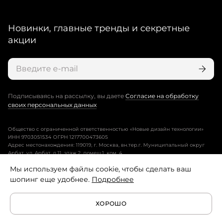
Новинки, главные тренды и секретные
акции
Подписываясь на рассылку, вы даете
Согласие на обработку
своих персональных данных
Общество с ограниченной ответственностью «Новые дизайн технологии»
ИНН 9703051534 ОГРН 1217700473605
Адрес местонахождения: 119019, г. Москва, вн.тер.г. Муниципальный округ
Арбат, ул. Арбат, д.11, этаж 2, помещ.1, ком. 4.
Мы используем файлы cookie, чтобы сделать ваш
Пользовательское соглашение
шопинг еще удобнее.
Подробнее
Политика конфиденциальности
ХОРОШО
Условия программы лояльности