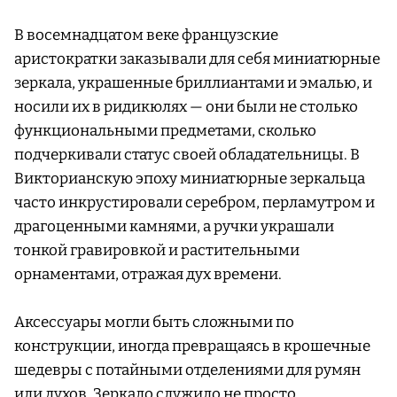
В восемнадцатом веке французские
аристократки заказывали для себя миниатюрные
зеркала, украшенные бриллиантами и эмалью, и
носили их в ридикюлях — они были не столько
функциональными предметами, сколько
подчеркивали статус своей обладательницы. В
Викторианскую эпоху миниатюрные зеркальца
часто инкрустировали серебром, перламутром и
драгоценными камнями, а ручки украшали
тонкой гравировкой и растительными
орнаментами, отражая дух времени.
Аксессуары могли быть сложными по
конструкции, иногда превращаясь в крошечные
шедевры с потайными отделениями для румян
или духов. Зеркало служило не просто