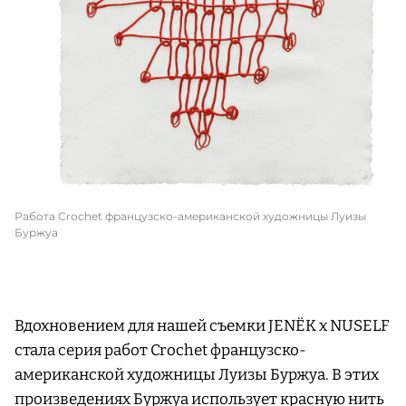
Работа Crochet французско-американской художницы Луизы
Буржуа
Вдохновением для нашей съемки JENЁK x NUSELF
стала серия работ Crochet французско-
американской художницы Луизы Буржуа. В этих
произведениях Буржуа использует красную нить