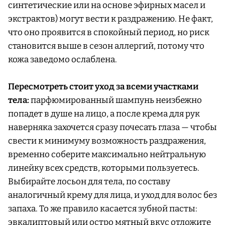
синтетические или на основе эфирных масел и
экстрактов) могут вести к раздражению. Не факт,
что оно проявится в спокойный период, но риск
становится выше в сезон аллергий, потому что
кожа заведомо ослаблена.
Пересмотреть стоит уход за всеми участками
тела:
парфюмированный шампунь неизбежно
попадет в душе на лицо, а после крема для рук
наверняка захочется сразу почесать глаза — чтобы
свести к минимуму возможность раздражения,
временно соберите максимально нейтральную
линейку всех средств, которыми пользуетесь.
Выбирайте лосьон для тела, по составу
аналогичный крему для лица, и уход для волос без
запаха. То же правило касается зубной пасты:
эвкалиптовый или остро мятный вкус отложите