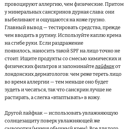
провоцируют аллергию, чем физические. Притом
у минеральных санскринов дурная слава: они
выбеливают и ощущаются на коже грузно.
Главный вывод — тестировать средства, прежде
чем вводить в рутину. Используйте каплю крема
на сгибе руки. Если раздражение
появилось, наносить такой SPF на лицо точно не
стоит. Ищите продукты со смесью химических и
физических фильтров и запоминайте
лайфхак
от
лондонских дерматологов: чем реже тереть лицо
во время аллергии — тем меньше оно будет
зудеть и чесаться, так что санскрин лучше не
растирать, а слегка «втаптывать» в кожу.
Другой лайфхак — использовать увлажняющую
солнцезащиту поверх увлажняющей же
сыворотки (минуя обычный крем). Все для того,