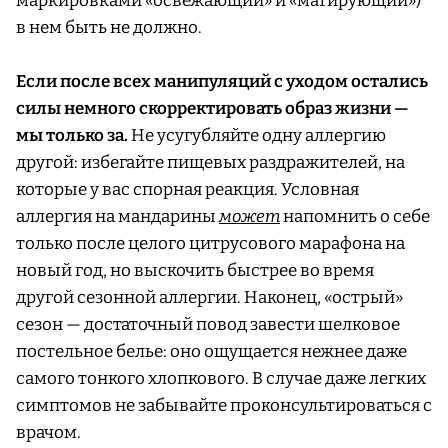
маркировками «освежающий» и «матирующий»)
в нем быть не должно.
Если после всех манипуляций с уходом остались
силы немного скорректировать образ жизни —
мы только за.
Не усугубляйте одну аллергию
другой: избегайте пищевых раздражителей, на
которые у вас спорная реакция. Условная
аллергия на мандарины
может
напомнить о себе
только после целого цитрусового марафона на
новый год, но выскочить быстрее во время
другой сезонной аллергии. Наконец, «острый»
сезон — достаточный повод завести шелковое
постельное белье: оно ощущается нежнее даже
самого тонкого хлопкового. В случае даже легких
симптомов не забывайте проконсультироваться с
врачом.