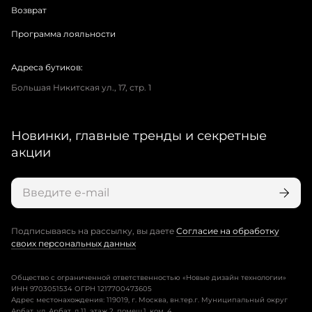
Возврат
Программа лояльности
Адреса бутиков:
Большая Никитская ул., 17, стр. 1
Новинки, главные тренды и секретные
акции
Подписываясь на рассылку, вы даете
Согласие на обработку
своих персональных данных
Общество с ограниченной ответственностью «Новые дизайн технологии»
ИНН 9703051534 ОГРН 1217700473605
Адрес местонахождения: 119019, г. Москва, вн.тер.г. Муниципальный округ
Арбат, ул. Арбат, д.11, этаж 2, помещ.1, ком. 4.