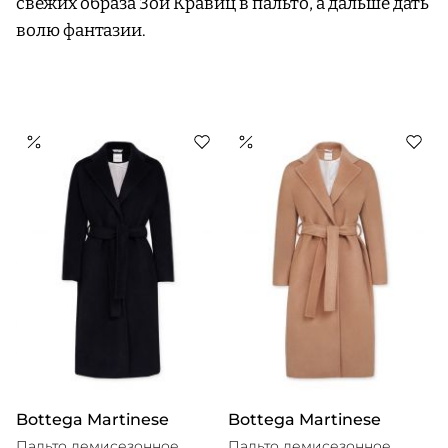
свежих образа Зои Кравиц в пальто, а дальше дать
волю фантазии.
Bottega Martinese
Bottega Martinese
Пальто демисезонное
Пальто демисезонное