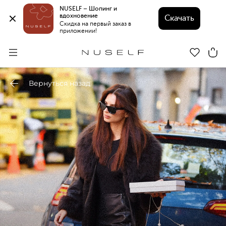
NUSELF – Шопинг и 
вдохновение 
Скачать
Скидка на первый заказ в 
приложении!
Вернуться назад