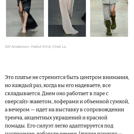
JW Anderson, Heliot Emil, Chet Lo
Это платье не стремится быть центром внимания,
но каждый раз, когда вы его надеваете, все
складывается. Днем оно работает в паре с
оверсайз-жакетом, лоферами и объемной сумкой,
а вечером — идет на выставку в сопровождении
тренча, акцентных украшений и красной
помады. Его силуэт легко адаптируется под
настроение: добавьте ремень (лучше парочку —