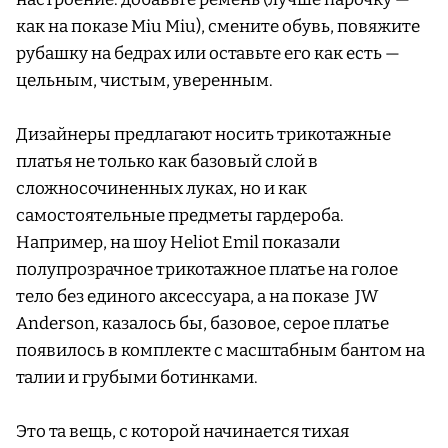
как на показе Miu Miu), смените обувь, повяжите
рубашку на бедрах или оставьте его как есть —
цельным, чистым, уверенным.
Дизайнеры предлагают носить трикотажные
платья не только как базовый слой в
сложносочиненных луках, но и как
самостоятельные предметы гардероба.
Например, на шоу Heliot Emil показали
полупрозрачное трикотажное платье на голое
тело без единого аксессуара, а на показе JW
Anderson, казалось бы, базовое, серое платье
появилось в комплекте с масштабным бантом на
талии и грубыми ботинками.
Это та вещь, с которой начинается тихая